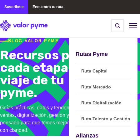
Suscríbete
Encuentra tu ruta
BLOG VALOR PYME
Recursos para
Rutas Pyme
cada etapa del
Ruta Capital
viaje de tu
Ruta Mercado
pyme.
Ruta Digitalización
Guías prácticas, datos y tendencias sobre finanzas,
ventas, digitalización, gestión y regulaciones. Contenido
Ruta Talento y Gestión
pensado para que tomes mejores decisiones y avances
con claridad.
Alianzas