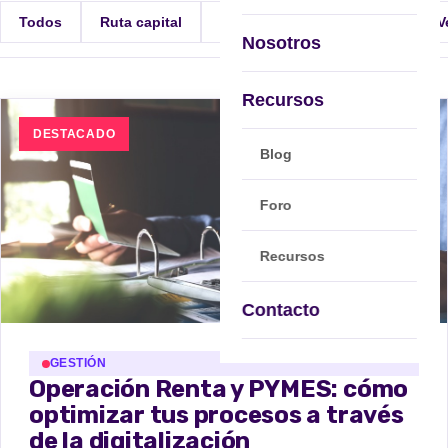
Todos
Ruta capital
Ruta mercado
Marketing y V
Nosotros
Recursos
DESTACADO
Blog
Foro
Recursos
Contacto
GESTIÓN
Operación Renta y PYMES: cómo
optimizar tus procesos a través
de la digitalización