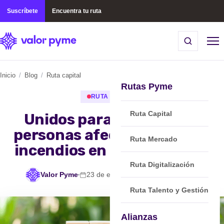
Suscríbete
Encuentra tu ruta
Inicio
/
Blog
/
Ruta capital
Rutas Pyme
RUTA CAPITAL
Ruta Capital
Unidos para apoyar a las
personas afectadas por los
Ruta Mercado
incendios en el sur de Chile
Ruta Digitalización
Valor Pyme
23 de enero, 2026
min de lectura
Ruta Talento y Gestión
Alianzas