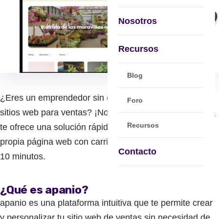
Nosotros
Recursos
Blog
¿Eres un emprendedor sin experiencia en creación de
Foro
sitios web para ventas? ¡No te preocupes!
apanio.com
Recursos
te ofrece una solución rápida y sencilla para tener tu
propia página web con carrito de compras en tan solo
Contacto
10 minutos.
¿Qué es apanio?
apanio es una plataforma intuitiva que te permite crear
y personalizar tu sitio web de ventas sin necesidad de