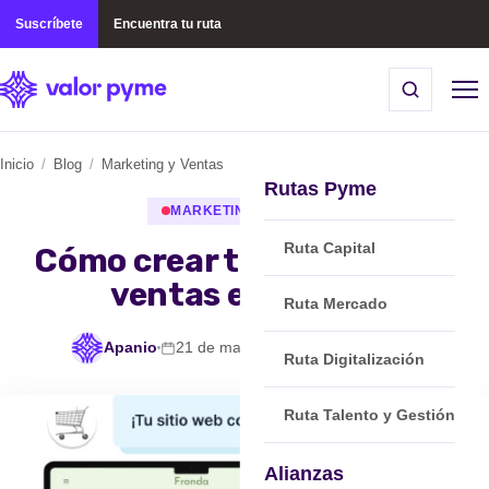
Suscríbete
Encuentra tu ruta
Inicio
/
Blog
/
Marketing y Ventas
Rutas Pyme
MARKETING Y VENTAS
Ruta Capital
Cómo crear tu sitio web de
ventas en 10 min
Ruta Mercado
Apanio
21 de mayo, 2024
min de lectura
Ruta Digitalización
Ruta Talento y Gestión
Alianzas