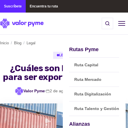
Suscríbete
Encuentra tu ruta
Inicio
/
Blog
/
Legal
Rutas Pyme
LEGAL
Ruta Capital
¿Cuáles son los requisitos
para ser exportador en Chile?
Ruta Mercado
Valor Pyme
2 de agosto, 2022
min de lectura
Ruta Digitalización
Ruta Talento y Gestión
Alianzas