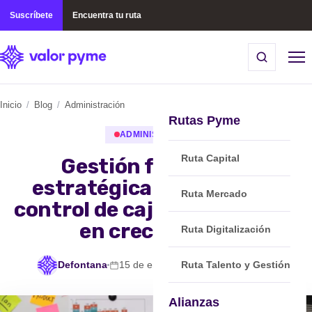
Suscríbete
Encuentra tu ruta
Inicio
/
Blog
/
Administración
Rutas Pyme
ADMINISTRACIÓN
Ruta Capital
Gestión financiera
estratégica: más allá del
Ruta Mercado
control de caja en empresas
en crecimiento
Ruta Digitalización
Ruta Talento y Gestión
Defontana
15 de enero, 2026
min de lectura
Alianzas