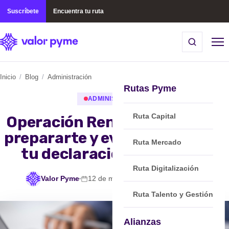
Suscríbete
Encuentra tu ruta
Inicio
/
Blog
/
Administración
Rutas Pyme
ADMINISTRACIÓN
Ruta Capital
Operación Renta 2026: cómo
prepararte y evitar errores en
Ruta Mercado
tu declaración tributaria
Ruta Digitalización
Valor Pyme
12 de marzo, 2026
min de lectura
Ruta Talento y Gestión
Alianzas