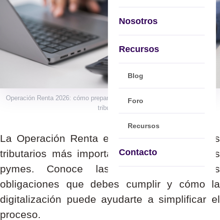
Nosotros
Recursos
Blog
Operación Renta 2026: cómo prepararte y evitar errores en tu declaración
Foro
tributaria
Recursos
La Operación Renta es uno de los procesos
Contacto
tributarios más importantes del año para las
pymes. Conoce las fechas clave, las
obligaciones que debes cumplir y cómo la
digitalización puede ayudarte a simplificar el
proceso.