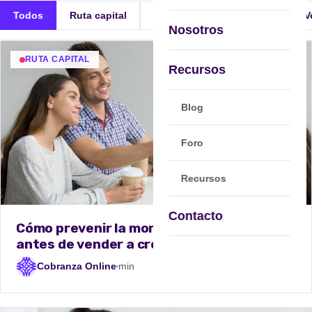
Todos
Ruta capital
Ruta mercado
Marketing y V
Nosotros
RUTA CAPITAL
Recursos
Blog
Foro
Recursos
Contacto
Cómo prevenir la morosidad en tu Pyme
antes de vender a crédito
Cobranza Online
min