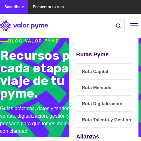
Suscríbete
Encuentra tu ruta
BLOG VALOR PYME
Recursos para
Rutas Pyme
cada etapa del
Ruta Capital
viaje de tu
Ruta Mercado
pyme.
Ruta Digitalización
Guías prácticas, datos y tendencias sobre finanzas,
ventas, digitalización, gestión y regulaciones. Contenido
Ruta Talento y Gestión
pensado para que tomes mejores decisiones y avances
con claridad.
Alianzas