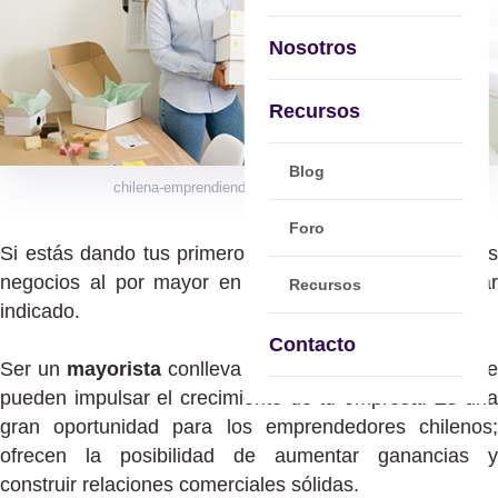
Nosotros
Recursos
Blog
chilena-emprendiendo-ventas-al-por-mayor
Foro
Si estás dando tus primeros pasos en el mundo de los
negocios al por mayor en Chile, has llegado al lugar
Recursos
indicado.
Contacto
Ser un
mayorista
conlleva una serie de beneficios que
pueden impulsar el crecimiento de tu empresa. Es una
gran oportunidad para los emprendedores chilenos;
ofrecen la posibilidad de aumentar ganancias y
construir relaciones comerciales sólidas.