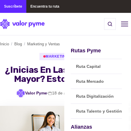
Suscríbete
Encuentra tu ruta
Inicio
/
Blog
/
Marketing y Ventas
Rutas Pyme
MARKETING Y VENTAS
Ruta Capital
¿Inicias En Las Ventas Al Por
Mayor? Esto te interesa.
Ruta Mercado
Valor Pyme
18 de abril, 2024
min de lectura
Ruta Digitalización
Ruta Talento y Gestión
Alianzas